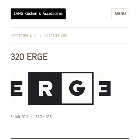
LANG Küchen & Accessoires
MENÜ
Vorheriges Bild
Nächstes Bild
320 ERGE
Veröffentlicht
Volle
3. Juli 2017
320 × 106
am
Größe