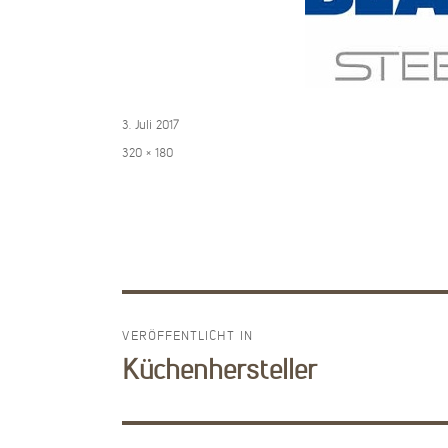
Veröffentlicht
3. Juli 2017
am
Volle
320 × 180
Größe
VERÖFFENTLICHT IN
Beitragsnavigation
Küchenhersteller