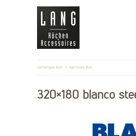
LANG
Küchen &
Accessoires
Vorheriges Bild
Nächstes Bild
320×180 blanco stee