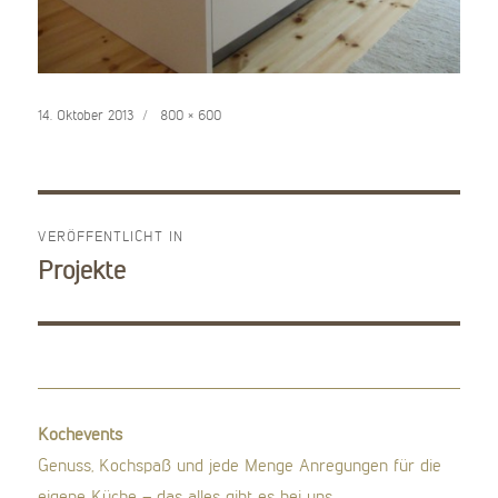
Veröffentlicht
Volle
14. Oktober 2013
800 × 600
am
Größe
VERÖFFENTLICHT IN
Beitragsnavigation
Projekte
Kochevents
Genuss, Kochspaß und jede Menge Anregungen für die
eigene Küche – das alles gibt es bei uns.