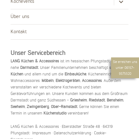
Kochevents
anzeigen
Über uns
Kontakt
Unser Servicebereich
LANG Küchen & Accessoires
ist im hessischen Pfungstadt ansässig,
Sie erreichen uns
nahe
Darmstadt
. Unser Familienunternehmen beschäftigt sich mit
unter
06157-
9375520
Küchen
und allem rund um die
Einbauküche
, Kücheneinrichtung und
Wohnaccessoires:
Möbeln
,
Elektrogeräten
,
Accessoires
. Außerdem
veranstalten wir verschiedene Kochevents und bieten
Gerätevorführungen an. Unsere Kunden kommen aus dem Großraum
Darmstadt und ganz Südhessen -
Griesheim
,
Riedstadt
,
Bensheim
,
Seeheim
,
Zwingenberg
,
Ober-Ramstadt
. Gerne können Sie einen
Termin in unserem
Küchenstudio
vereinbaren!
LANG Küchen & Accessoires
· Eberstädter Straße 48 · 64319
Pfungstadt ·
Impressum
·
Datenschutzerklärung
·
Cookie-