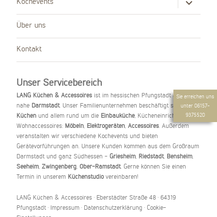
Kochevents
anzeigen
Über uns
Kontakt
Unser Servicebereich
LANG Küchen & Accessoires
ist im hessischen Pfungstadt ansässig,
Sie erreichen uns
nahe
Darmstadt
. Unser Familienunternehmen beschäftigt sich mit
unter
06157-
9375520
Küchen
und allem rund um die
Einbauküche
, Kücheneinrichtung und
Wohnaccessoires:
Möbeln
,
Elektrogeräten
,
Accessoires
. Außerdem
veranstalten wir verschiedene Kochevents und bieten
Gerätevorführungen an. Unsere Kunden kommen aus dem Großraum
Darmstadt und ganz Südhessen -
Griesheim
,
Riedstadt
,
Bensheim
,
Seeheim
,
Zwingenberg
,
Ober-Ramstadt
. Gerne können Sie einen
Termin in unserem
Küchenstudio
vereinbaren!
LANG Küchen & Accessoires
· Eberstädter Straße 48 · 64319
Pfungstadt ·
Impressum
·
Datenschutzerklärung
·
Cookie-