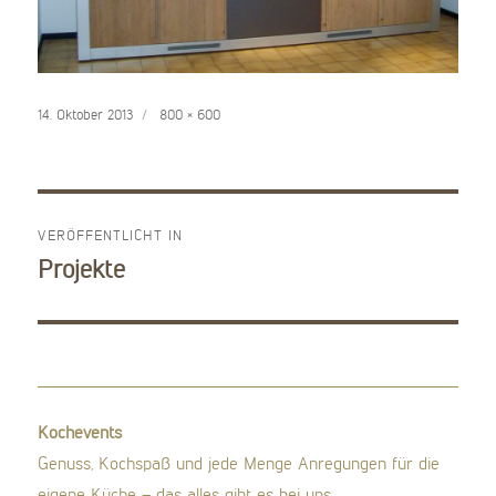
Veröffentlicht
Volle
14. Oktober 2013
800 × 600
am
Größe
VERÖFFENTLICHT IN
Beitragsnavigation
Projekte
Kochevents
Genuss, Kochspaß und jede Menge Anregungen für die
eigene Küche – das alles gibt es bei uns.