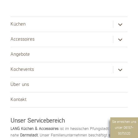
Untermenü
Küchen
anzeigen
Untermenü
Accessoires
anzeigen
Angebote
Untermenü
Kochevents
anzeigen
Über uns
Kontakt
Unser Servicebereich
Sie erreichen uns
unter
06157-
LANG Küchen & Accessoires
ist im hessischen Pfungstadt ansässig,
9375520
nahe
Darmstadt
. Unser Familienunternehmen beschäftigt sich mit